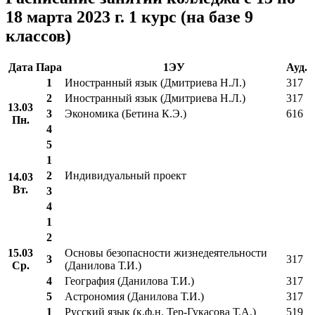
18 марта 2023 г. 1 курс (на базе 9
классов)
Дата
Пара
1ЭУ
Ауд.
1
Иностранный язык (Дмитриева Н.Л.)
317
2
Иностранный язык (Дмитриева Н.Л.)
317
13.03
3
Экономика (Бетина К.Э.)
616
Пн.
4
5
1
2
Индивидуальный проект
14.03
Вт.
3
4
1
2
15.03
Основы безопасности жизнедеятельности
3
317
Ср.
(Данилова Т.И.)
4
География (Данилова Т.И.)
317
5
Астрономия (Данилова Т.И.)
317
1
Русский язык (к.ф.н. Тер-Гукасова Т.А.)
519