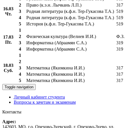
2
Право (к.э.н. Лычкань Л.П.)
317
16.03
3
Родная литература (к.ф.н. Тер-Гукасова Т.А.)
519
Чт.
4
Родная литература (к.ф.н. Тер-Гукасова Т.А.)
519
5
История (к.ф.н. Тер-Гукасова Т.А.)
519
1
2
Физическая культура (Велиев И.И.)
Ф.З.
17.03
Пт.
3
Информатика (Абраамян С.А.)
319
4
Информатика (Абраамян С.А.)
319
1
2
18.03
3
Математика (Якимкина И.И.)
317
Суб.
4
Математика (Якимкина И.И.)
317
5
Математика (Якимкина И.И.)
317
Toggle navigation
Личный кабинет студента
Вопросы к зачетам и экзаменам
Контакты
Адрес:
142603, МО, г.о. Орехово-Зуевский, г. Орехово-Зуево, ул.